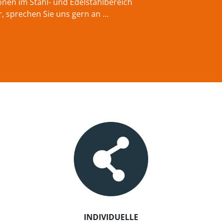
onen im Stahl- und Edelstahlbereich
r, sprechen Sie uns gern an …
INDIVIDUELLE